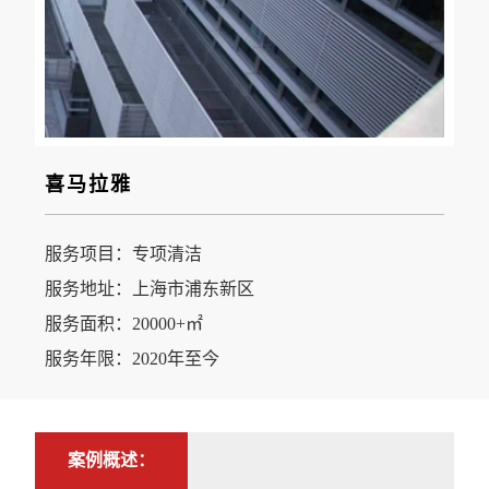
喜马拉雅
服务项目：专项清洁
服务地址：上海市浦东新区
服务面积：20000+㎡
服务年限：2020年至今
案例概述：