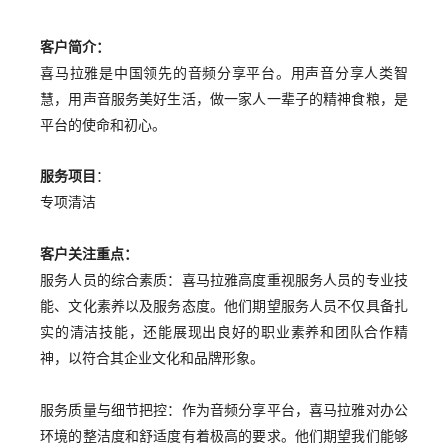
客户简介：
喜马拉雅是中国领先的音频分享平台。用声音分享人类智
慧，用声音服务美好生活，做一家人一辈子的精神食粮，是
平台的使命和初心。
服务项目
：
专项清洁
客户关注重点：
服务人员的综合素质：喜马拉雅高度重视服务人员的专业技
能、文化素养以及服务态度。他们期望服务人员不仅具备扎
实的清洁技能，还能展现出良好的职业素养和团队合作精
神，以符合其企业文化和品牌形象。
服务质量与细节把控：作为音频分享平台，喜马拉雅对办公
环境的整洁度和舒适度有着极高的要求。他们期望我们能够