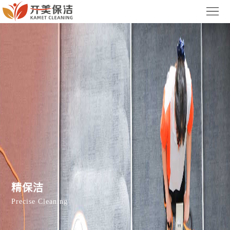
首
页
关
于
服
我
务
案
们
项
例
新
目
展
闻
联
示
中
系
集
心
我
团
精保洁
们
官
Precise Cleaning
网