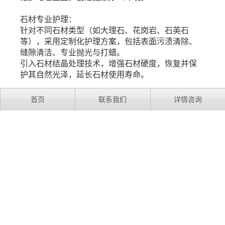
石材专业护理：
针对不同石材类型（如大理石、花岗岩、石英石
等），采用定制化护理方案，包括表面污渍清除、
缝隙清洁、专业抛光与打蜡。
引入石材结晶处理技术，增强石材硬度，恢复并保
护其自然光泽，延长石材使用寿命。
定制化服务：根据企业具体需求，如清洁频率、特
首页
联系我们
详情咨询
殊材质处理要求等，灵活调整服务内容，确保每次
服务都能精准满足客户需求。
日常（驻场）保洁
上一篇：
专项清洁
下一篇：