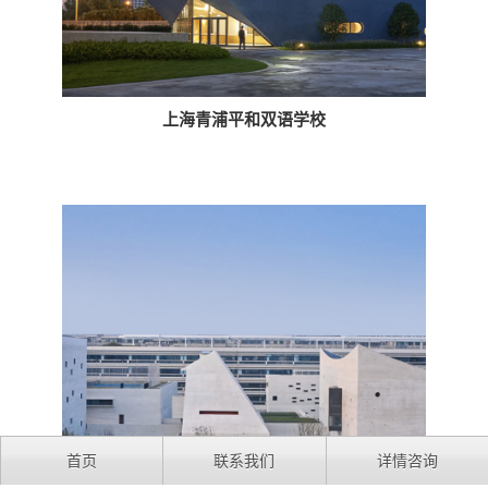
上海青浦平和双语学校
首页
联系我们
详情咨询